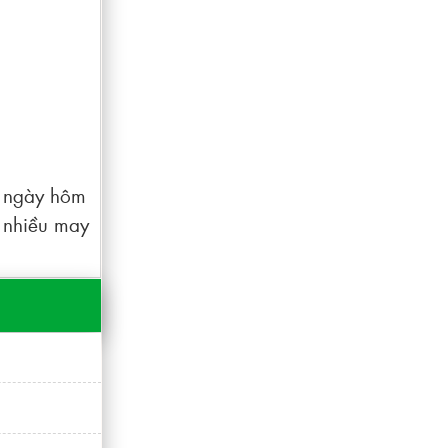
 ngày hôm
p nhiều may