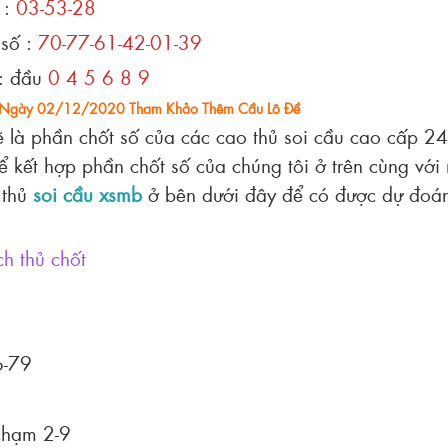
 :
03-53-28
 số :
70-77-61-42-01-39
 : đầu
0 4 5 6 8 9
 Ngày 02/12/2020 Tham Khảo Thêm Cầu Lô Đề
ẽ là phần chốt số của các cao thủ soi cầu cao cấp 2
ể kết hợp phần chốt số của chúng tôi ở trên cùng với
 thủ
soi cầu xsmb
ở bên dưới đây để có được dự đoán
h thủ chốt
6-79
 chạm 2-9