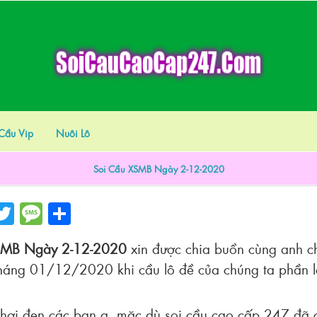
Cầu Vip
Nuôi Lô
Soi Cầu XSMB Ngày 2-12-2020
senger
acebook
Twitter
Message
Share
SMB Ngày 2-12-2020
xin được chia buồn cùng anh c
háng 01/12/2020 khi cầu lô đề của chúng ta phần l
hơi đen các bạn ạ, mặc dù soi cầu cao cấp 247 đã 