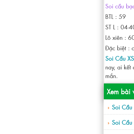
Soi cầu bạ
BTL : 59
ST L : 04-4
Lô xiên : 6
Đặc biệt : 
Soi Cầu X
nay, ai kết
mắn.
Xem bài 
Soi Cầu
Soi Cầu