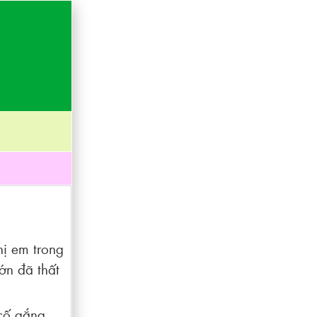
hị em trong
ớn đã thất
cố gắng