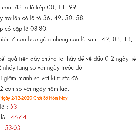
 con, đó là lô kép 00, 11, 99.
y trở lên có lô tô 36, 49, 50, 58.
ặp có cặp lô 08-80.
t hiện 7 con bao gồm những con lô sau : 49, 08, 13, 
ết quả trên đây chúng ta thấy đề về đầu 0 2 ngày liên
2 nháy tăng so với ngày trước đó.
i giảm mạnh so với kì trước đó.
 2 con so với ngày hôm kia.
 Ngày 2-12-2020 Chốt Số Hôm Nay
lô :
53
 lô :
46-64
 :
53-03