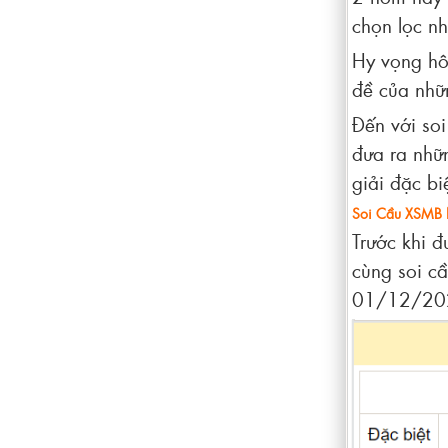
chọn lọc nh
Hy vọng hô
đề của nhữ
Đến với so
đưa ra nhữn
giải đặc bi
Soi Cầu XSMB
Trước khi 
cùng soi cầ
01/12/202