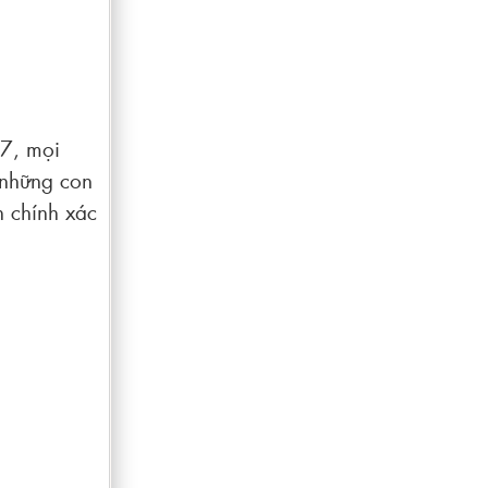
47, mọi
 những con
 chính xác