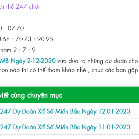
ch thủ 247 chốt
0 : 07-70
0-68 : 70-73 : 90-95
chạm 2 : 7 : 9
SMB Ngày 2-12-2020
vừa đưa ra những dự đoán cho
 con nào thì có thể tham khảo nhé , chúc các bạn gặ
viết cùng chuyên mục
 247 Dự Đoán Xổ Số Miền Bắc Ngày 12-01-2023
 247 Dự Đoán Xổ Số Miền Bắc Ngày 11-01-2023