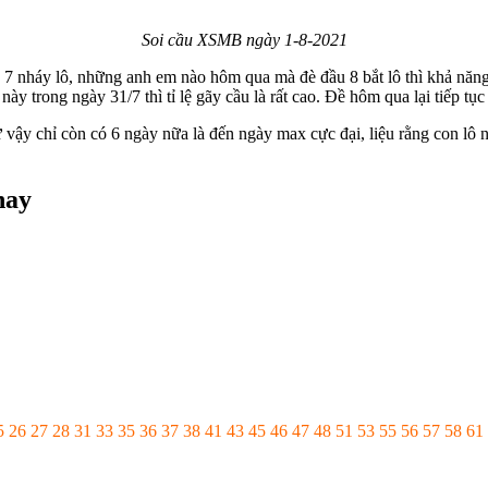
Soi cầu XSMB ngày 1-8-2021
 7 nháy lô, những anh em nào hôm qua mà đè đầu 8 bắt lô thì khả năng ăn
 trong ngày 31/7 thì tỉ lệ gãy cầu là rất cao. Đề hôm qua lại tiếp tục 
ư vậy chỉ còn có 6 ngày nữa là đến ngày max cực đại, liệu rằng con lô
nay
5 26 27 28 31 33 35 36 37 38 41 43 45 46 47 48 51 53 55 56 57 58 61