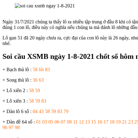
Ngày 31/7/2021 chúng ta thấy lô ra nhiều tập trung ở đầu 8 khi có tận
đúng 1 con lô, điều này có nghĩa nếu chúng ta mà đánh lô những đầu này
Lô gan 51 đã 20 ngày chưa ra, cực đại của con lô này là 26 ngày, nh
nhé.
Soi cầu XSMB ngày 1-8-2021 chốt số hôm 
+ Bạch thủ lô :
58 lót 83
+ Song thủ lô :
36 63
+ Lô xiên 2 :
58 59
+ Lô xiên 3 :
58 59 83
+ Dàn lô 6 số :
04 43 58 59 83 79
+ Dàn đề 64 số :
01 03 05 06 07 08 11 12 13 15 16 17 18 19 21 23 2
96 97 98