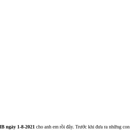
MB ngày 1-8-2021
cho anh em rồi đây. Trước khi đưa ra những con