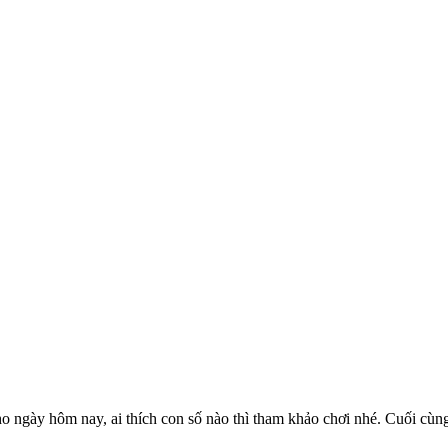
o ngày hôm nay, ai thích con số nào thì tham khảo chơi nhé. Cuối cù