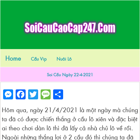
Home
Cầu Vip
Nuôi Lô
Soi Cầu Ngày 22-4-2021
Messenger
Facebook
Twitter
Message
Share
Hôm qua, ngày 21/4/2021 là một ngày mà chúng
ta đã có được chiến thắng ở cầu lô xiên và đặc biệt
ai theo chơi dàn lô thì đã lấy cả nhà chủ lô về rồi.
Ngoài những thắng lợi ở 2 cầu đó thì chúng ta đã