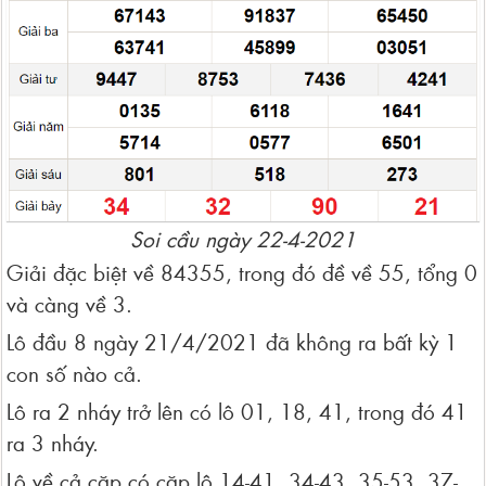
Soi cầu ngày 22-4-2021
Giải đặc biệt về 84355, trong đó đề về 55, tổng 0
và càng về 3.
Lô đầu 8 ngày 21/4/2021 đã không ra bất kỳ 1
con số nào cả.
Lô ra 2 nháy trở lên có lô 01, 18, 41, trong đó 41
ra 3 nháy.
Lô về cả cặp có cặp lô 14-41, 34-43, 35-53, 37-