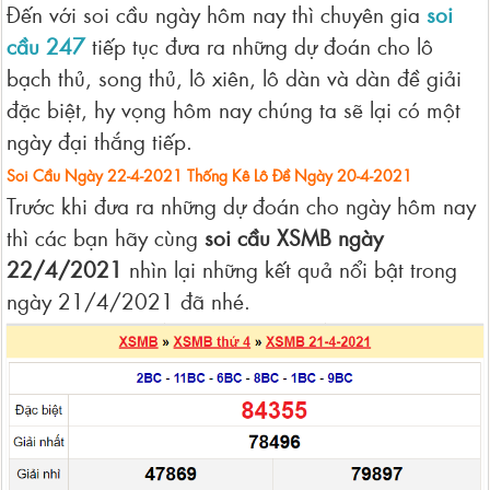
Đến với soi cầu ngày hôm nay thì chuyên gia
soi
cầu 247
tiếp tục đưa ra những dự đoán cho lô
bạch thủ, song thủ, lô xiên, lô dàn và dàn đề giải
đặc biệt, hy vọng hôm nay chúng ta sẽ lại có một
ngày đại thắng tiếp.
Soi Cầu Ngày 22-4-2021 Thống Kê Lô Đề Ngày 20-4-2021
Trước khi đưa ra những dự đoán cho ngày hôm nay
thì các bạn hãy cùng
soi cầu XSMB ngày
22/4/2021
nhìn lại những kết quả nổi bật trong
ngày 21/4/2021 đã nhé.