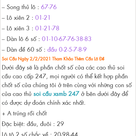
– Song thủ lô :
67-76
– Lô xiên 2 :
01-21
– Lô xiên 3 :
01-21-78
– Dàn lô 6 số :
01-10-67-76-38-83
– Dàn đề 60 số :
đầu 0-2-5-7-8-9
Soi Cầu Ngày 2/2/2021 Tham Khảo Thêm Cầu Lô Đề
Dưới đây sẽ là phần chốt số của các cao thủ soi
cầu cao cấp 247, mọi người có thể kết hợp phần
chốt số của chúng tôi ở trên cùng với những con số
của cao thủ
soi cầu xsmb 247
ở bên dưới đây để
có được dự đoán chính xác nhất.
+ A trúng rồi chốt
Đặc biệt: đầu, đuôi : 29
Lô tô 2 số chắc về : 20-98-44