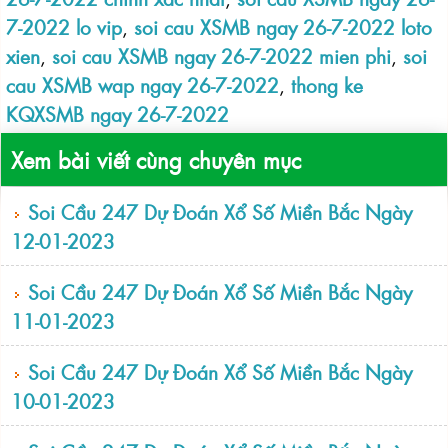
7-2022 lo vip
,
soi cau XSMB ngay 26-7-2022 loto
xien
,
soi cau XSMB ngay 26-7-2022 mien phi
,
soi
cau XSMB wap ngay 26-7-2022
,
thong ke
KQXSMB ngay 26-7-2022
Xem bài viết cùng chuyên mục
Soi Cầu 247 Dự Đoán Xổ Số Miền Bắc Ngày
12-01-2023
Soi Cầu 247 Dự Đoán Xổ Số Miền Bắc Ngày
11-01-2023
Soi Cầu 247 Dự Đoán Xổ Số Miền Bắc Ngày
10-01-2023