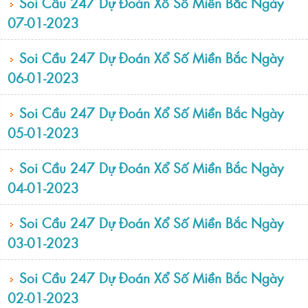
Soi Cầu 247 Dự Đoán Xổ Số Miền Bắc Ngày
07-01-2023
Soi Cầu 247 Dự Đoán Xổ Số Miền Bắc Ngày
06-01-2023
Soi Cầu 247 Dự Đoán Xổ Số Miền Bắc Ngày
05-01-2023
Soi Cầu 247 Dự Đoán Xổ Số Miền Bắc Ngày
04-01-2023
Soi Cầu 247 Dự Đoán Xổ Số Miền Bắc Ngày
03-01-2023
Soi Cầu 247 Dự Đoán Xổ Số Miền Bắc Ngày
02-01-2023