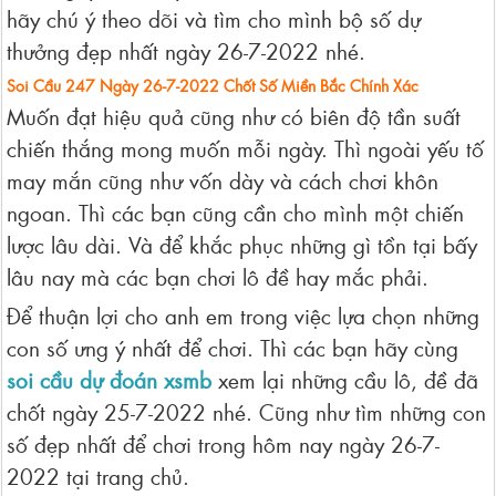
hãy chú ý theo dõi và tìm cho mình bộ số dự
thưởng đẹp nhất ngày 26-7-2022 nhé.
Soi Cầu 247 Ngày 26-7-2022 Chốt Số Miền Bắc Chính Xác
Muốn đạt hiệu quả cũng như có biên độ tần suất
chiến thắng mong muốn mỗi ngày. Thì ngoài yếu tố
may mắn cũng như vốn dày và cách chơi khôn
ngoan. Thì các bạn cũng cần cho mình một chiến
lược lâu dài. Và để khắc phục những gì tồn tại bấy
lâu nay mà các bạn chơi lô đề hay mắc phải.
Để thuận lợi cho anh em trong việc lựa chọn những
con số ưng ý nhất để chơi. Thì các bạn hãy cùng
soi cầu dự đoán xsmb
xem lại những cầu lô, đề đã
chốt ngày 25-7-2022 nhé. Cũng như tìm những con
số đẹp nhất để chơi trong hôm nay ngày 26-7-
2022 tại trang chủ.