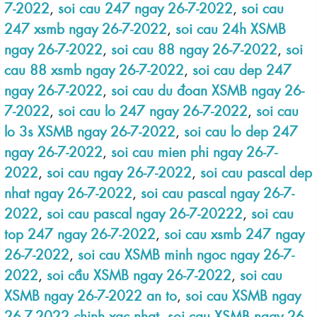
7-2022
,
soi cau 247 ngay 26-7-2022
,
soi cau
247 xsmb ngay 26-7-2022
,
soi cau 24h XSMB
ngay 26-7-2022
,
soi cau 88 ngay 26-7-2022
,
soi
cau 88 xsmb ngay 26-7-2022
,
soi cau dep 247
ngay 26-7-2022
,
soi cau du đoan XSMB ngay 26-
7-2022
,
soi cau lo 247 ngay 26-7-2022
,
soi cau
lo 3s XSMB ngay 26-7-2022
,
soi cau lo dep 247
ngay 26-7-2022
,
soi cau mien phi ngay 26-7-
2022
,
soi cau ngay 26-7-2022
,
soi cau pascal dep
nhat ngay 26-7-2022
,
soi cau pascal ngay 26-7-
2022
,
soi cau pascal ngay 26-7-20222
,
soi cau
top 247 ngay 26-7-2022
,
soi cau xsmb 247 ngay
26-7-2022
,
soi cau XSMB minh ngoc ngay 26-7-
2022
,
soi cầu XSMB ngay 26-7-2022
,
soi cau
XSMB ngay 26-7-2022 an to
,
soi cau XSMB ngay
26-7-2022 chinh xac nhat
,
soi cau XSMB ngay 26-