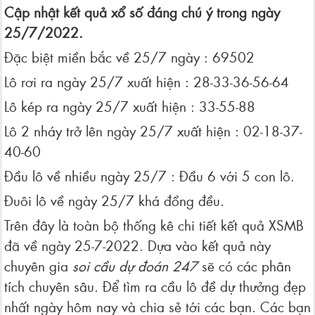
Cập nhật kết quả xổ số đáng chú ý trong ngày
25/7/2022.
Đặc biệt miền bắc về 25/7 ngày : 69502
Lô rơi ra ngày 25/7 xuất hiện : 28-33-36-56-64
Lô kép ra ngày 25/7 xuất hiện : 33-55-88
Lô 2 nháy trở lên ngày 25/7 xuất hiện : 02-18-37-
40-60
Đầu lô về nhiều ngày 25/7 : Đầu 6 với 5 con lô.
Đuôi lô về ngày 25/7 khá đồng đều.
Trên đây là toàn bộ thống kê chi tiết kết quả XSMB
đã về ngày 25-7-2022. Dựa vào kết quả này
chuyên gia
soi cầu dự đoán 247
sẽ có các phân
tích chuyên sâu. Để tìm ra cầu lô đề dự thưởng đẹp
nhất ngày hôm nay và chia sẻ tới các bạn. Các bạn