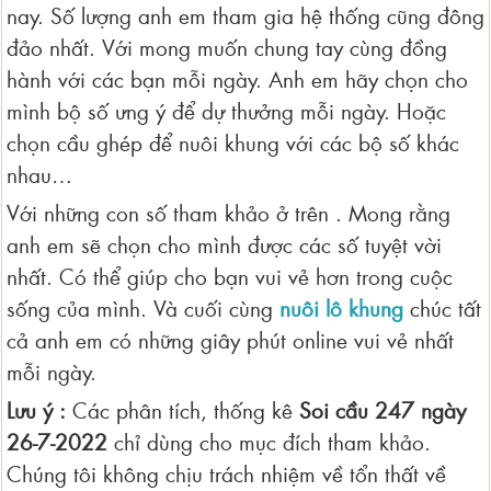
nay. Số lượng anh em tham gia hệ thống cũng đông
đảo nhất. Với mong muốn chung tay cùng đồng
hành với các bạn mỗi ngày. Anh em hãy chọn cho
mình bộ số ưng ý để dự thưởng mỗi ngày. Hoặc
chọn cầu ghép để nuôi khung với các bộ số khác
nhau…
Với những con số tham khảo ở trên . Mong rằng
anh em sẽ chọn cho mình được các số tuyệt vời
nhất. Có thể giúp cho bạn vui vẻ hơn trong cuộc
sống của mình. Và cuối cùng
nuôi lô khung
chúc tất
cả anh em có những giây phút online vui vẻ nhất
mỗi ngày.
Lưu ý :
Các phân tích, thống kê
Soi cầu 247 ngày
26-7-2022
chỉ dùng cho mục đích tham khảo.
Chúng tôi không chịu trách nhiệm về tổn thất về