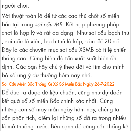
người chơi.
Với thuật toán lô đề từ các cao thủ chốt số miền
bắc tại trang
soi cầu MB
. Kết hợp phương pháp
chơi lô hợp lý và rất đa dạng. Như soi cầu bạch thủ
, soi cầu lô xiên, bạch thủ lô kép, dàn đề 20 số.
Đây là các chuyên mục soi cầu XSMB có tỉ lệ chiến
thắng cao. Cùng biên độ tần xuất suất hiện ổn
định. Các bạn hãy chú ý theo dõi và tìm cho mình
bộ số ưng ý dự thưởng hôm nay nhé.
Soi Cầu Miền Bắc Thống Kê Xổ Số Miền Bắc Ngày 26-7-2022
Để đưa ra được dữ liệu chuẩn, cũng như dự đoán
kết quả xổ số miền Bắc chính xác nhất. Cùng
những con số may mắn ngày hôm nay, chúng ta
cần phân tích, điểm lại những số đã ra trong nhiều
kì mở thưởng trước. Bên cạnh đó cũng cần thống kê