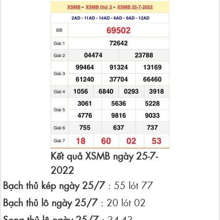
Kết quả XSMB ngày 25-7-
2022
Bạch thủ kép ngày 25/7
: 55 lót 77
Bạch thủ lô ngày 25/7
: 20 lót 02
Song thủ lô ngày 25/7
: 34-43