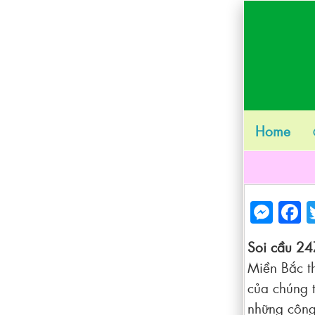
Home
Mes
F
Soi cầu 2
Miền Bắc t
của chúng 
những công