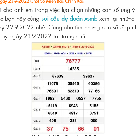
gày 23-9-2022 Chốt Số Miền Bắc Chính Xác
i cho anh em trong việc lựa chọn những con số ưng ý
các bạn hãy cùng
soi cầu dự đoán xsmb
xem lại những 
ày 22-9-2022 nhé. Cũng như tìm những con số đẹp nh
nay ngày 23-9-2022 tại trang chủ.