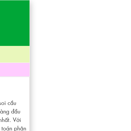
soi cầu
hàng đầu
nhất. Với
t toán phân