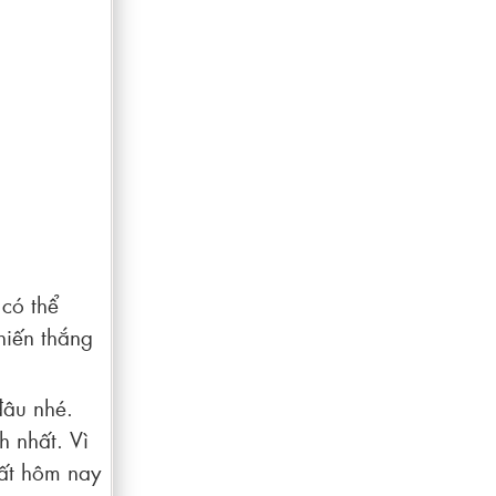
có thể
hiến thắng
đâu nhé.
h nhất. Vì
hất hôm nay