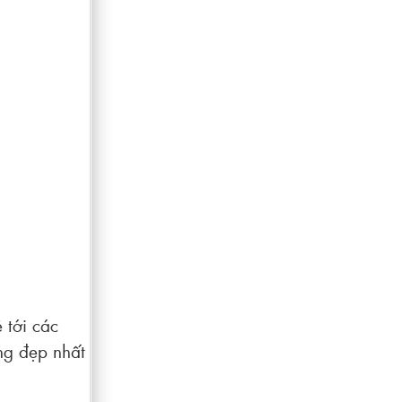
 tới các
ng đẹp nhất