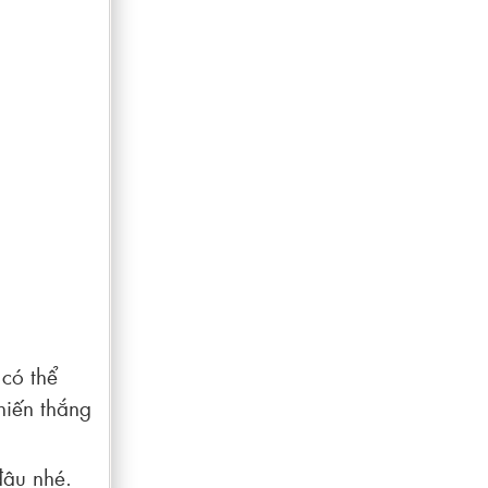
có thể
hiến thắng
đâu nhé.