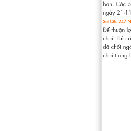
bạn. Các b
ngày 21-1
Soi Cầu 247 N
Để thuận lợ
chơi. Thì 
đã chốt ng
chơi trong