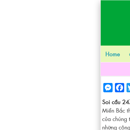
Home
Mes
F
Soi cầu 2
Miền Bắc t
của chúng 
những công