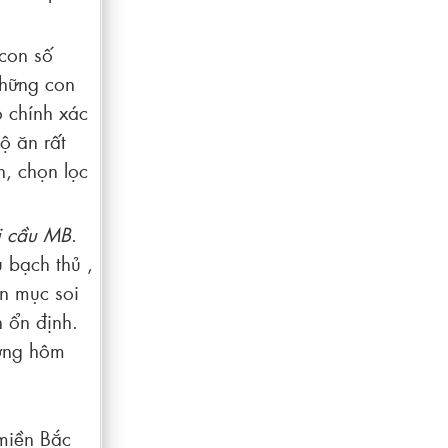
con số
những con
 chính xác
ộ ăn rất
, chọn lọc
i cầu MB
.
 bạch thủ ,
ên mục soi
n ổn định.
ưởng hôm
miền Bắc