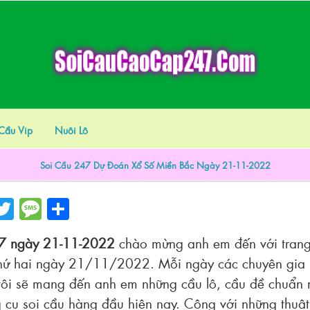
Cầu Vip
Nuôi Lô
Soi Cầu 247 Dự Đoán Xổ Số Miền Bắc Ngày 21-11-2022
senger
acebook
Twitter
Message
Share
47 ngày 21-11-2022
chào mừng anh em đến với trang
hứ hai ngày 21/11/2022. Mỗi ngày các chuyên gia
tôi sẽ mang đến anh em những cầu lô, cầu đề chuẩn 
 cụ soi cầu hàng đầu hiện nay. Cộng với những thuậ