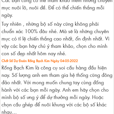
mục nuôi lô, nuôi đề. Để có thể chiến thắng mỗi
ngày.
Tuy nhiên , những bộ số này cũng không phải
chuẩn xác 100% đâu nhé. Mà sẽ là những chuyên
mục có tỉ lệ chiến thắng cao nhất, ổn định nhất. Vì
vậy các bạn hãy chú ý tham khảo, chọn cho mình
con số đẹp nhất hôm nay nhé.
Chốt Số Dự Đoán Rồng Bạch Kim Ngày 04-05-2022
Rồng Bạch Kim là công cụ soi cầu hàng đầu hiện
nay. Số lượng anh em tham gia hệ thống cũng đông
đảo nhất. Với mong muốn chung tay cùng đồng
hành với các bạn mỗi ngày. Anh em hãy chọn cho
mình bộ số ưng ý để dự thưởng mỗi ngày. Hoặc
chọn cầu ghép để nuôi khung với các bộ số khác
nhau…