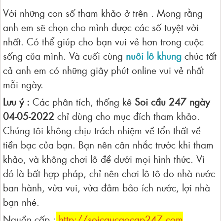
Với những con số tham khảo ở trên . Mong rằng
anh em sẽ chọn cho mình được các số tuyệt vời
nhất. Có thể giúp cho bạn vui vẻ hơn trong cuộc
sống của mình. Và cuối cùng
nuôi lô khung
chúc tất
cả anh em có những giây phút online vui vẻ nhất
mỗi ngày.
Lưu ý :
Các phân tích, thống kê
Soi cầu 247 ngày
04-05-2022
chỉ dùng cho mục đích tham khảo.
Chúng tôi không chịu trách nhiệm về tổn thất về
tiền bạc của bạn. Bạn nên cân nhắc trước khi tham
khảo, và không chơi lô đề dưới mọi hình thức. Vì
đó là bất hợp pháp, chỉ nên chơi lô tô do nhà nước
ban hành, vừa vui, vừa đảm bảo ích nước, lợi nhà
bạn nhé.
Nguồn cấp :
http://soicaucaocap247.com