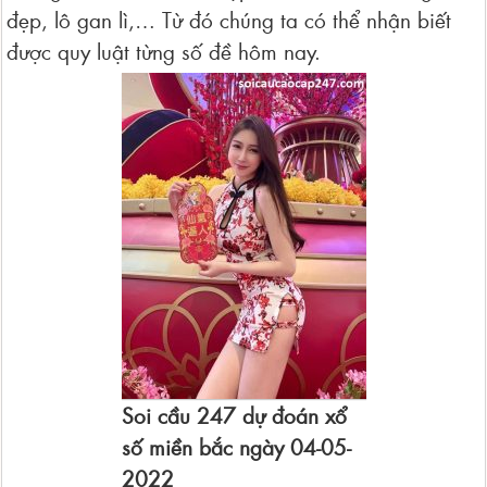
đẹp, lô gan lì,… Từ đó chúng ta có thể nhận biết
được quy luật từng số đề hôm nay.
Soi cầu 247 dự đoán xổ
số miền bắc ngày 04-05-
2022