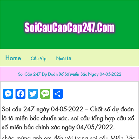
Home
Cầu Vip
Nuôi Lô
Soi Cầu 247 Dự Đoán Xổ Số Miền Bắc Ngày 04-05-2022
Messenger
Facebook
Twitter
Message
Share
Soi cầu 247 ngày 04-05-2022
–
Chốt số dự đoán
lô tô miền bắc chuẩn xác. soi cầu tổng hợp cầu xổ
số miền bắc chính xác ngày 04/05/2022.
chào mừng anh em đến với trang soi cầu Miền Bắc