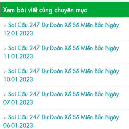
Xem bài viết cùng chuyên mục
Soi Cầu 247 Dự Đoán Xổ Số Miền Bắc Ngày
12-01-2023
Soi Cầu 247 Dự Đoán Xổ Số Miền Bắc Ngày
11-01-2023
Soi Cầu 247 Dự Đoán Xổ Số Miền Bắc Ngày
10-01-2023
Soi Cầu 247 Dự Đoán Xổ Số Miền Bắc Ngày
07-01-2023
Soi Cầu 247 Dự Đoán Xổ Số Miền Bắc Ngày
06-01-2023