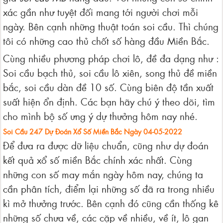
xác gần như tuyệt đối mang tới người chơi mỗi
ngày. Bên cạnh những thuật toán soi cầu. Thì chúng
tôi có những cao thủ chốt số hàng đầu Miền Bắc.
Cùng nhiều phương pháp chơi lô, đề đa dạng như :
Soi cầu bạch thủ, soi cầu lô xiên, song thủ đề miền
bắc, soi cầu dàn đề 10 số. Cùng biên độ tần xuất
suất hiện ổn định. Các bạn hãy chú ý theo dõi, tìm
cho mình bộ số ưng ý dự thưởng hôm nay nhé.
Soi Cầu 247 Dự Đoán Xổ Số Miền Bắc Ngày 04-05-2022
Để đưa ra được dữ liệu chuẩn, cũng như dự đoán
kết quả xổ số miền Bắc chính xác nhất. Cùng
những con số may mắn ngày hôm nay, chúng ta
cần phân tích, điểm lại những số đã ra trong nhiều
kì mở thưởng trước. Bên cạnh đó cũng cần thống kê
những số chưa về, các cặp về nhiều, về ít, lô gan