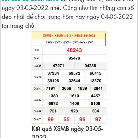
ngày 03-05-2022 nhé. Cũng như tìm những con số
đẹp nhất để chơi trong hôm nay ngày 04-05-2022
tại trang chủ.
Kết quả XSMB ngày 03-05-
2022