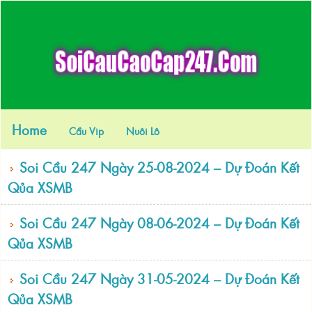
Home
Cầu Vip
Nuôi Lô
Soi Cầu 247 Ngày 25-08-2024 – Dự Đoán Kết
Qủa XSMB
Soi Cầu 247 Ngày 08-06-2024 – Dự Đoán Kết
Qủa XSMB
Soi Cầu 247 Ngày 31-05-2024 – Dự Đoán Kết
Qủa XSMB