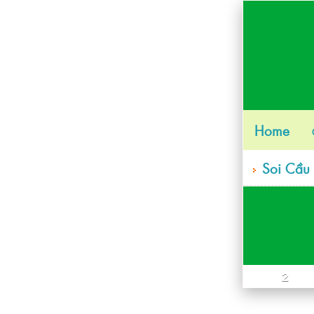
Home
Soi Cầu
2