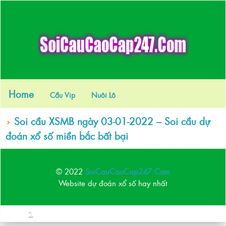
Home
Cầu Vip
Nuôi Lô
Soi cầu XSMB ngày 03-01-2022 – Soi cầu dự
đoán xổ số miền bắc bất bại
© 2022
SoiCauCaoCap247.Com
Website dự đoán xổ số hay nhất
1