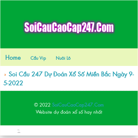
Home
Cầu Vip
Nuôi Lô
Soi Cầu 247 Dự Đoán Xổ Số Miền Bắc Ngày 9-
5-2022
© 2022
SoiCauCaoCap247.Com
Website dự đoán xổ số hay nhất
1