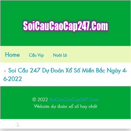
Home
Cầu Vip
Nuôi Lô
Soi Cầu 247 Dự Đoán Xổ Số Miền Bắc Ngày 4-
6-2022
© 2022
SoiCauCaoCap247.Com
Website dự đoán xổ số hay nhất
1