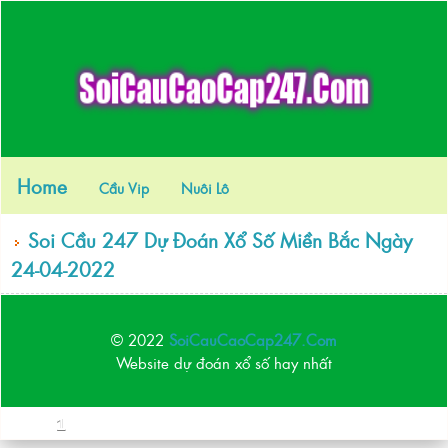
Home
Cầu Vip
Nuôi Lô
Soi Cầu 247 Dự Đoán Xổ Số Miền Bắc Ngày
24-04-2022
© 2022
SoiCauCaoCap247.Com
Website dự đoán xổ số hay nhất
1