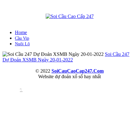
Home
Cầu Vip
Nuôi Lô
Soi Cầu 247
Dự Đoán XSMB Ngày 20-01-2022
© 2022
SoiCauCaoCap247.Com
Website dự đoán xổ số hay nhất
1