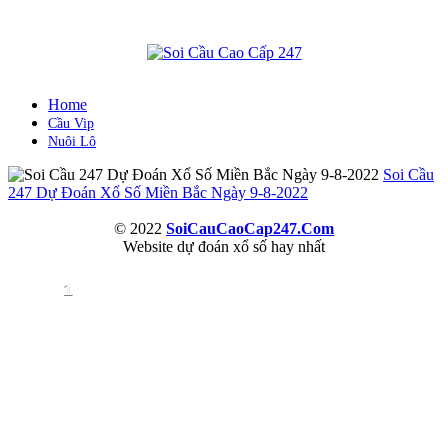
Home
Cầu Vip
Nuôi Lô
Soi Cầu
247 Dự Đoán Xổ Số Miền Bắc Ngày 9-8-2022
© 2022
SoiCauCaoCap247.Com
Website dự đoán xổ số hay nhất
1