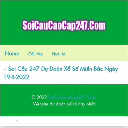
Home
Cầu Vip
Nuôi Lô
Soi Cầu 247 Dự Đoán Xổ Số Miền Bắc Ngày
19-8-2022
© 2022
SoiCauCaoCap247.Com
Website dự đoán xổ số hay nhất
1