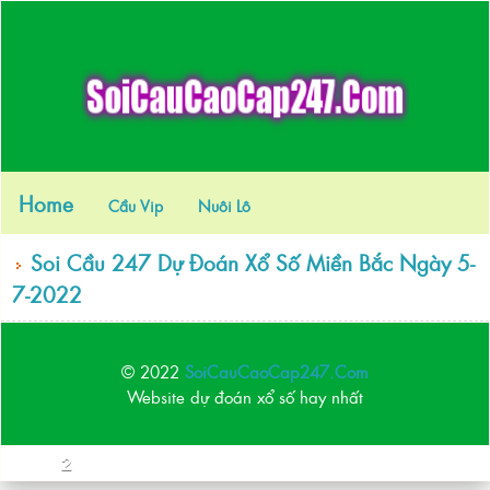
Home
Cầu Vip
Nuôi Lô
Soi Cầu 247 Dự Đoán Xổ Số Miền Bắc Ngày 5-
7-2022
© 2022
SoiCauCaoCap247.Com
Website dự đoán xổ số hay nhất
2