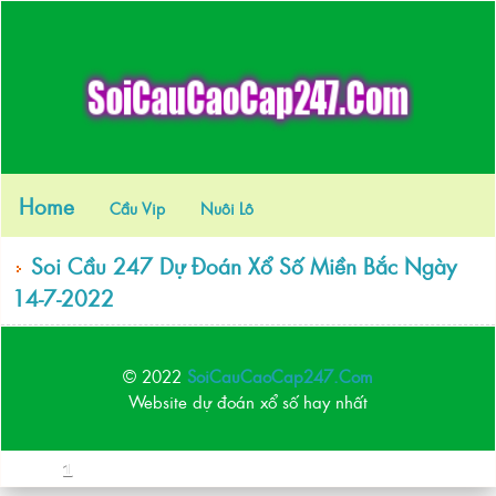
Home
Cầu Vip
Nuôi Lô
Soi Cầu 247 Dự Đoán Xổ Số Miền Bắc Ngày
14-7-2022
© 2022
SoiCauCaoCap247.Com
Website dự đoán xổ số hay nhất
1